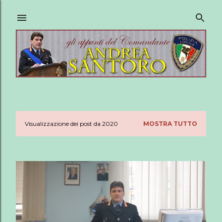
Passa ai contenuti principali
Visualizzazione dei post da 2020
MOSTRA TUTTO
P
o
s
t